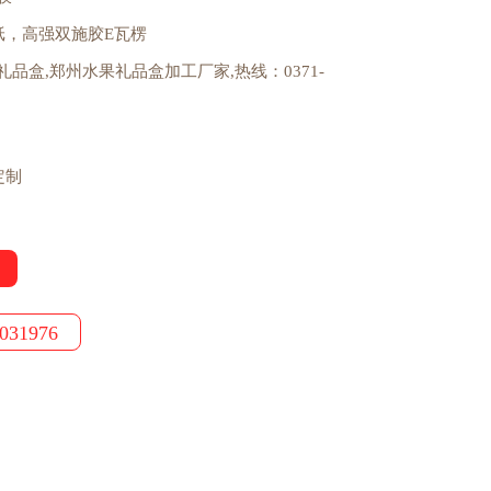
纸，高强双施胶E瓦楞
品盒,郑州水果礼品盒加工厂家,热线：0371-
定制
031976