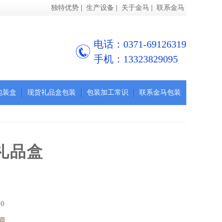
独特优势
|
生产设备
|
关于金马
|
联系金马
电话：0371-69126319
手机：13323829095
包装盒
现货礼品盒包装
包装加工常识
联系金马包装
礼品盒
0
膜