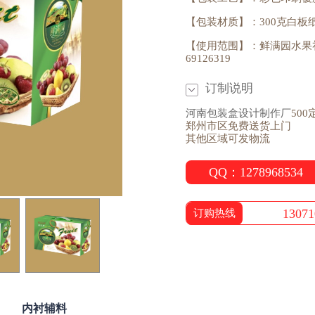
【包装材质】：300克白板
【使用范围】：鲜满园水果礼
69126319
订制说明
河南包装盒设计制作厂
500
郑州市区免费送货上门
其他区域可发物流
QQ：1278968534
13071
订购热线
内衬辅料