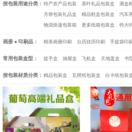
按包装用途分类：
特产农产品包装
茶叶礼品包装盒
酒盒
月饼包装礼品盒
精品鞋盒包装盒
汽车
物流快递包装箱
更多纸箱包装盒
特大
画册 ● 印刷品：
精美画册印刷
台历挂历印刷
手提袋印
常用包装盒型：
提手盒
抽屉盒
飞机盒
天地盖盒
书
按包装材质分类：
精品包装盒
瓦楞纸包装盒
白卡纸包装