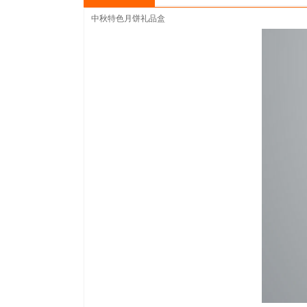
中秋特色月饼
礼品盒