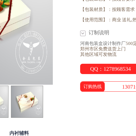
【包装材质】：按顾客需求
【使用范围】：商业 送礼,热线：
订制说明
河南包装盒设计制作厂
500
郑州市区免费送货上门
其他区域可发物流
QQ：1278968534
13071
订购热线
内衬辅料