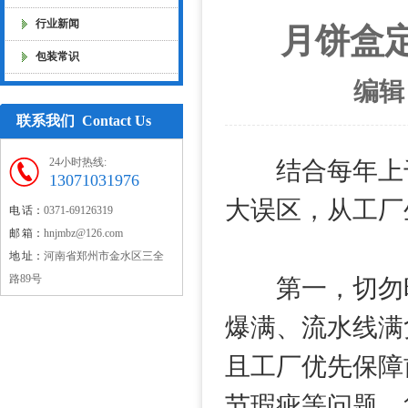
行业新闻
月饼盒
包装常识
编辑
联系我们 Contact Us
24小时热线:
结合每年上千
13071031976
大误区，从工厂
电 话：
0371-69126319
邮 箱：
hnjmbz@126.com
地 址：
河南省郑州市金水区三全
路89号
第一，切勿旺
爆满、流水线满
且工厂优先保障
节瑕疵等问题，