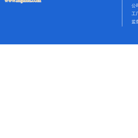
公
工
监督