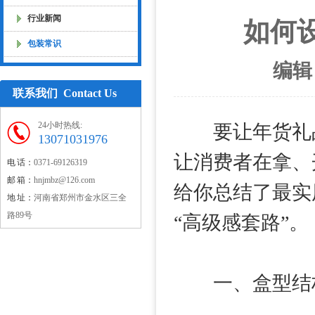
行业新闻
如何
包装常识
编辑
联系我们 Contact Us
24小时热线:
要让年货礼品盒
13071031976
让消费者在拿、
电 话：
0371-69126319
邮 箱：
hnjmbz@126.com
给你总结了最实
地 址：
河南省郑州市金水区三全
路89号
“高级感套路”。
一、盒型结构