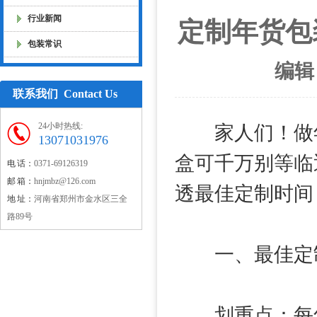
行业新闻
定制年货包
包装常识
编辑
联系我们 Contact Us
24小时热线:
家人们！做年
13071031976
盒可千万别等临
电 话：
0371-69126319
邮 箱：
hnjmbz@126.com
透最佳定制时间
地 址：
河南省郑州市金水区三全
路89号
一、最佳定制
划重点：每年 1